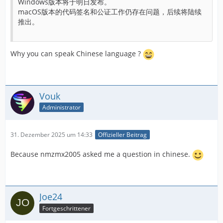
Windows版本将于明日发布。
macOS版本的代码签名和公证工作仍存在问题，后续将陆续
推出。
Why you can speak Chinese language ?
Vouk
Administrator
31. Dezember 2025 um 14:33
Offizieller Beitrag
Because nmzmx2005 asked me a question in chinese.
Joe24
Fortgeschrittener