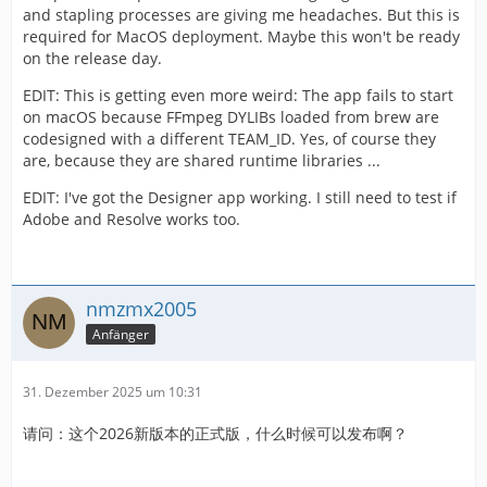
and stapling processes are giving me headaches. But this is
required for MacOS deployment. Maybe this won't be ready
on the release day.
EDIT: This is getting even more weird: The app fails to start
on macOS because FFmpeg DYLIBs loaded from brew are
codesigned with a different TEAM_ID. Yes, of course they
are, because they are shared runtime libraries ...
EDIT: I've got the Designer app working. I still need to test if
Adobe and Resolve works too.
nmzmx2005
Anfänger
31. Dezember 2025 um 10:31
请问：这个2026新版本的正式版，什么时候可以发布啊？