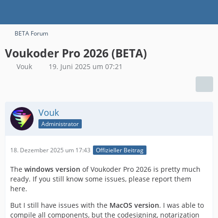
BETA Forum
Voukoder Pro 2026 (BETA)
Vouk
19. Juni 2025 um 07:21
Vouk
Administrator
18. Dezember 2025 um 17:43
Offizieller Beitrag
The
windows version
of Voukoder Pro 2026 is pretty much
ready. If you still know some issues, please report them
here.
But I still have issues with the
MacOS version
. I was able to
compile all components, but the codesigning, notarization