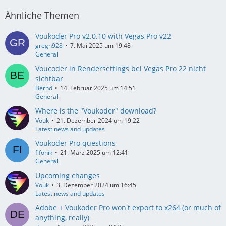
Ähnliche Themen
Voukoder Pro v2.0.10 with Vegas Pro v22
gregn928
7. Mai 2025 um 19:48
General
Voucoder in Rendersettings bei Vegas Pro 22 nicht
sichtbar
Bernd
14. Februar 2025 um 14:51
General
Where is the "Voukoder" download?
Vouk
21. Dezember 2024 um 19:22
Latest news and updates
Voukoder Pro questions
fifonik
21. März 2025 um 12:41
General
Upcoming changes
Vouk
3. Dezember 2024 um 16:45
Latest news and updates
Adobe + Voukoder Pro won't export to x264 (or much of
anything, really)