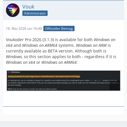
Vouk
Administrator
16. Mai 2026 um 16:48
Offizieller Beitrag
Voukoder Pro 2026 (3.1.3) is available for both
Windows on
x64
and
Windows on ARM64
systems.
Windows on ARM
is
currently available as BETA version. Although both is
Windows,
so this section applies to both - regardless if it is
Windows on x64
or
Windows on ARM64
: