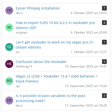
Easier FFmpeg installation
7
deco
6. Oktober 2025 um 23:03
how to export h265 10 bit 4:2:2 in voukoder pro
4
(davinci 20)?
sergiopi
6. Oktober 2025 um 20:09
can't get voukoder to work on my vegas pro 21
1
(steam edition)
vzi
1. Oktober 2025 um 12:27
Confusion about the Voukoder
5
Hellforag13
19. September 2025 um 19:47
Vegas 22 (250) + Voukoder 13.4.1 (odd behavior =
black frames)
rgr
13. September 2025 um 13:24
Is it possible to pass variables to the post-
3
processing node?
deco
12. September 2025 um 20:28