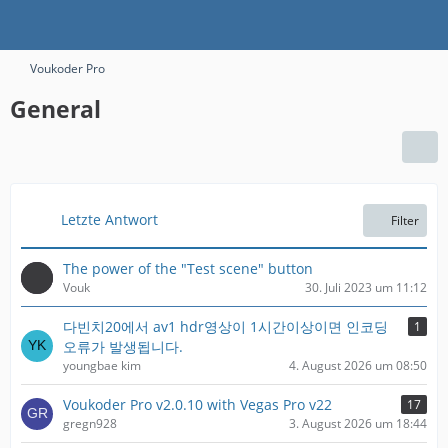
Voukoder Pro
General
Letzte Antwort
Filter
The power of the "Test scene" button
Vouk
30. Juli 2023 um 11:12
다빈치20에서 av1 hdr영상이 1시간이상이면 인코딩
1
오류가 발생됩니다.
youngbae kim
4. August 2026 um 08:50
Voukoder Pro v2.0.10 with Vegas Pro v22
17
gregn928
3. August 2026 um 18:44