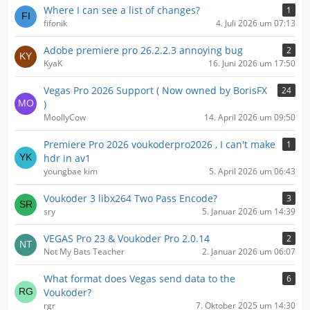
Where I can see a list of changes?
1
fifonik
4. Juli 2026 um 07:13
Adobe premiere pro 26.2.2.3 annoying bug
2
KyaK
16. Juni 2026 um 17:50
Vegas Pro 2026 Support ( Now owned by BorisFX
24
)
MoollyCow
14. April 2026 um 09:50
Premiere Pro 2026 voukoderpro2026 , I can't make
1
hdr in av1
youngbae kim
5. April 2026 um 06:43
Voukoder 3 libx264 Two Pass Encode?
3
sry
5. Januar 2026 um 14:39
VEGAS Pro 23 & Voukoder Pro 2.0.14
2
Not My Bats Teacher
2. Januar 2026 um 06:07
What format does Vegas send data to the
6
Voukoder?
rgr
7. Oktober 2025 um 14:30