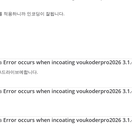
=bt.709 를 적용하니까 인코딩이 잘됩니다.
ma
Error occurs when incoating voukoderpro2026 3.1.4
:\드라이브에합니다.
ma
Error occurs when incoating voukoderpro2026 3.1.4
ma
Error occurs when incoating voukoderpro2026 3.1.4