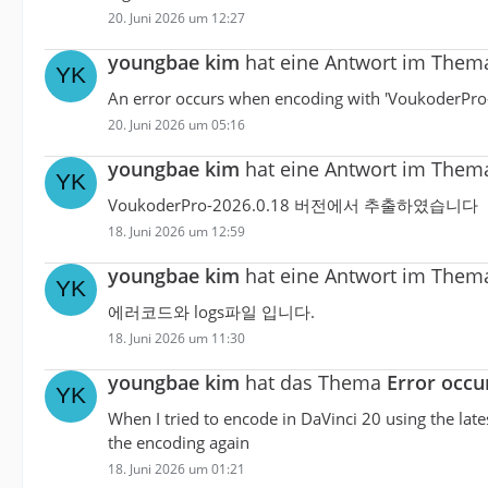
20. Juni 2026 um 12:27
youngbae kim
hat eine Antwort im The
An error occurs when encoding with 'VoukoderPro
20. Juni 2026 um 05:16
youngbae kim
hat eine Antwort im The
VoukoderPro-2026.0.18 버전에서 추출하였습니다
18. Juni 2026 um 12:59
youngbae kim
hat eine Antwort im The
에러코드와 logs파일 입니다.
18. Juni 2026 um 11:30
youngbae kim
hat das Thema
Error occu
When I tried to encode in DaVinci 20 using the lat
the encoding again
18. Juni 2026 um 01:21