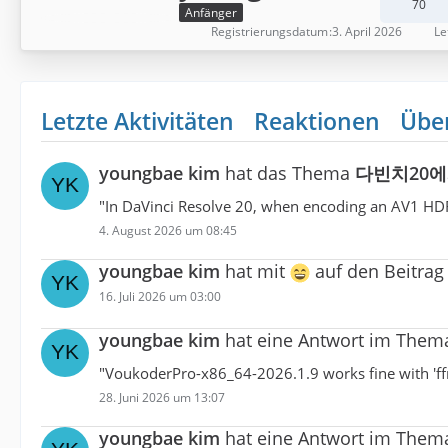
70
Anfänger
Registrierungsdatum
3. April 2026
Le
Letzte Aktivitäten
Reaktionen
Übe
youngbae kim
hat das Thema
다빈치20에
"In DaVinci Resolve 20, when encoding an AV1 HDR 
4. August 2026 um 08:45
youngbae kim
hat mit
auf den Beitra
16. Juli 2026 um 03:00
youngbae kim
hat eine Antwort im The
"VoukoderPro-x86_64-2026.1.9 works fine with 'ffm
28. Juni 2026 um 13:07
youngbae kim
hat eine Antwort im The