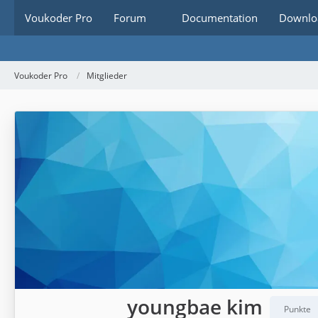
Voukoder Pro
Forum
Documentation
Downlo
Voukoder Pro
Mitglieder
youngbae kim
Punkte