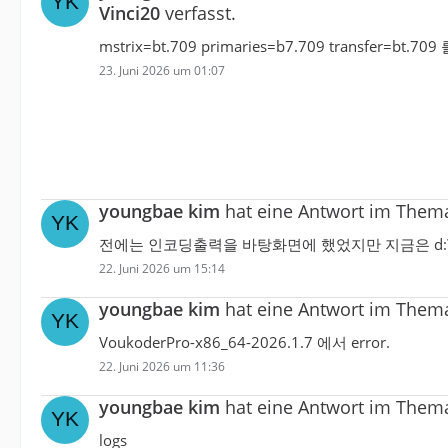
Vinci20
verfasst.
mstrix=bt.709 primaries=b7.709 transfer
23. Juni 2026 um 01:07
youngbae kim
hat eine Antwort im The
전에는 인코딩출력을 바탕화면에 했었지만 지금은 d
22. Juni 2026 um 15:14
youngbae kim
hat eine Antwort im The
VoukoderPro-x86_64-2026.1.7 에서 error.
22. Juni 2026 um 11:36
youngbae kim
hat eine Antwort im The
logs