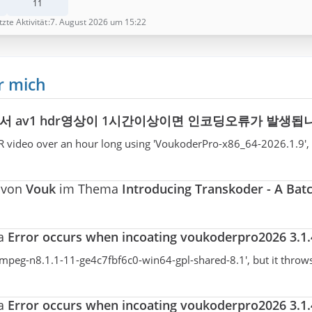
11
tzte Aktivität
7. August 2026 um 15:22
r mich
서 av1 hdr영상이 1시간이상이면 인코딩오류가 발생됩
video over an hour long using 'VoukoderPro-x86_64-2026.1.9', an
g von
Vouk
im Thema
Introducing Transkoder - A Bat
ma
Error occurs when incoating voukoderpro2026 3.1.4
peg-n8.1.1-11-ge4c7fbf6c0-win64-gpl-shared-8.1', but it throws 
ma
Error occurs when incoating voukoderpro2026 3.1.