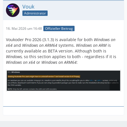
Vouk
Administrator
16. Mai 2026 um 16:48
Offizieller Beitrag
Voukoder Pro 2026 (3.1.3) is available for both
Windows on
x64
and
Windows on ARM64
systems.
Windows on ARM
is
currently available as BETA version. Although both is
Windows,
so this section applies to both - regardless if it is
Windows on x64
or
Windows on ARM64
: