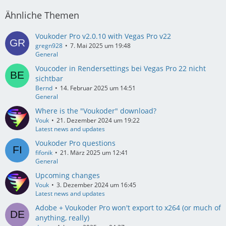
Ähnliche Themen
Voukoder Pro v2.0.10 with Vegas Pro v22
gregn928
7. Mai 2025 um 19:48
General
Voucoder in Rendersettings bei Vegas Pro 22 nicht
sichtbar
Bernd
14. Februar 2025 um 14:51
General
Where is the "Voukoder" download?
Vouk
21. Dezember 2024 um 19:22
Latest news and updates
Voukoder Pro questions
fifonik
21. März 2025 um 12:41
General
Upcoming changes
Vouk
3. Dezember 2024 um 16:45
Latest news and updates
Adobe + Voukoder Pro won't export to x264 (or much of
anything, really)