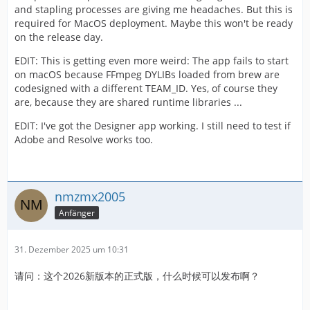
and stapling processes are giving me headaches. But this is
required for MacOS deployment. Maybe this won't be ready
on the release day.
EDIT: This is getting even more weird: The app fails to start
on macOS because FFmpeg DYLIBs loaded from brew are
codesigned with a different TEAM_ID. Yes, of course they
are, because they are shared runtime libraries ...
EDIT: I've got the Designer app working. I still need to test if
Adobe and Resolve works too.
nmzmx2005
Anfänger
31. Dezember 2025 um 10:31
请问：这个2026新版本的正式版，什么时候可以发布啊？