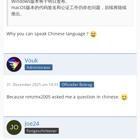
Windows版本将于明日发布。
macOS版本的代码签名和公证工作仍存在问题，后续将陆续
推出。
Why you can speak Chinese language ?
Vouk
Administrator
31. Dezember 2025 um 14:33
Offizieller Beitrag
Because nmzmx2005 asked me a question in chinese.
Joe24
Fortgeschrittener