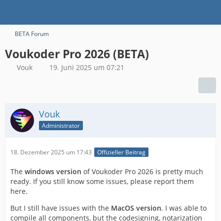
BETA Forum
Voukoder Pro 2026 (BETA)
Vouk
19. Juni 2025 um 07:21
Vouk
Administrator
18. Dezember 2025 um 17:43
Offizieller Beitrag
The
windows version
of Voukoder Pro 2026 is pretty much
ready. If you still know some issues, please report them
here.
But I still have issues with the
MacOS version
. I was able to
compile all components, but the codesigning, notarization