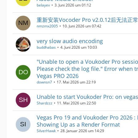
belayev
3. Juni 2026 um 01:12
重新安装Vocoder Pro v2.0.12后无法
nmzmx2005
10. Juni 2026 um 07:42
very slow audio encoding
buddhabas
4. Juni 2026 um 10:03
"Unable to open a Voukoder Pro sessio
Please check the log file." Error when t
Vegas PRO 2026
downsn7
17. Mai 2026 um 22:19
Unable to start Voukoder Pro: on vega
Shardzzz
11. Mai 2026 um 22:50
Vegas Pro 19 and Voukoder Pro 2026 : 
Showing Up as a Render Format
SilverHawk
28. Januar 2026 um 14:29