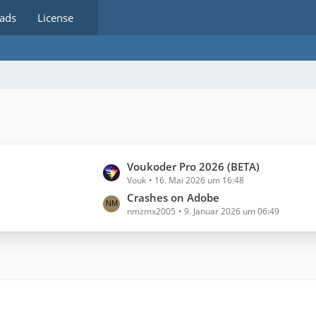
ads
License
L
Voukoder Pro 2026 (BETA)
Vouk
16. Mai 2026 um 16:48
e
t
Crashes on Adobe
nmzmx2005
9. Januar 2026 um 06:49
z
t
e
B
e
i
t