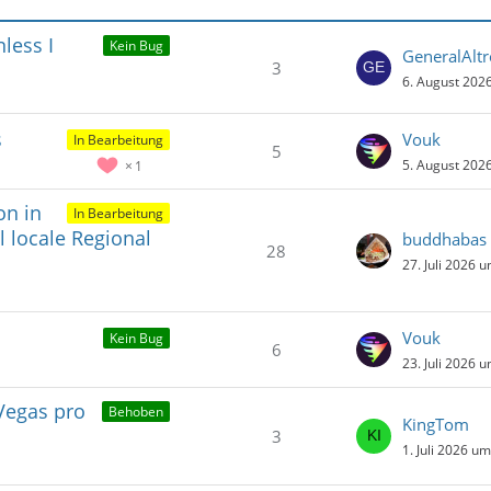
r
ä
less I
Kein Bug
GeneralAltr
g
3
e
6. August 202
s
Vouk
In Bearbeitung
5
5. August 202
1
on in
In Bearbeitung
 locale Regional
buddhabas
28
27. Juli 2026 
Vouk
Kein Bug
6
23. Juli 2026 
 Vegas pro
Behoben
KingTom
3
1. Juli 2026 u