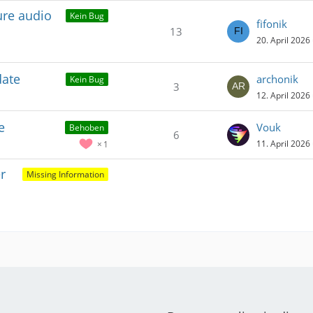
ure audio
Kein Bug
fifonik
13
20. April 2026
date
archonik
Kein Bug
3
12. April 2026
e
Vouk
Behoben
6
11. April 2026
1
r
Missing Information