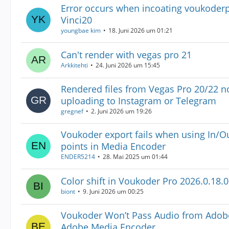
Error occurs when incoating voukoderp
Vinci20
youngbae kim
18. Juni 2026 um 01:21
Can't render with vegas pro 21
Arkkitehti
24. Juni 2026 um 15:45
Rendered files from Vegas Pro 20/22 n
uploading to Instagram or Telegram
gregnef
2. Juni 2026 um 19:26
Voukoder export fails when using In/O
points in Media Encoder
ENDER5214
28. Mai 2025 um 01:44
Color shift in Voukoder Pro 2026.0.18.0
biont
9. Juni 2026 um 00:25
Voukoder Won’t Pass Audio from Adobe
Adobe Media Encoder