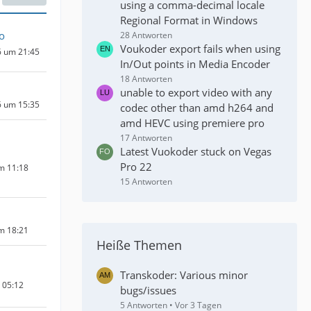
using a comma-decimal locale
Regional Format in Windows
o
28 Antworten
Voukoder export fails when using
6 um 21:45
In/Out points in Media Encoder
18 Antworten
unable to export video with any
6 um 15:35
codec other than amd h264 and
amd HEVC using premiere pro
17 Antworten
Latest Vuokoder stuck on Vegas
Pro 22
um 11:18
15 Antworten
um 18:21
Heiße Themen
Transkoder: Various minor
m 05:12
bugs/issues
5 Antworten
Vor 3 Tagen