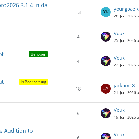
ro2026 3.1.4 in da
youngbae 
13
28. Juni 2026 
Vouk
4
25. Juni 2026 
ot
Behoben
Vouk
4
22. Juni 2026 
ut
In Bearbeitung
jackpm18
18
21. Juni 2026 
Vouk
6
19. Juni 2026 
 Audition to
Vouk
6