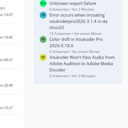
Unknown export failure
kim
6 Antworten
Vor 2 Wochen
Error occurs when incoating
um 13:07
voukoderpro2026 3.1.4 in da
Vinci20
13 Antworten
Vor einem Monat
um 19:45
Color shift in Voukoder Pro
2026.0.18.0
6 Antworten
Vor einem Monat
Voukoder Won’t Pass Audio from
um 09:31
Adobe Audition to Adobe Media
Encoder
6 Antworten
Vor 2 Monaten
um 20:49
um 15:27