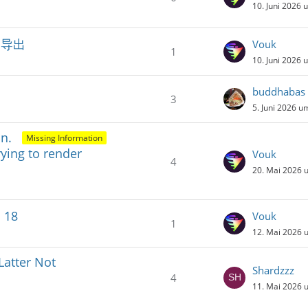
10. Juni 2026 
正常导出
Vouk
1
10. Juni 2026 
buddhabas
3
5. Juni 2026 u
n.
Missing Information
rying to render
Vouk
4
20. Mai 2026 
s 18
Vouk
1
12. Mai 2026 
Latter Not
Shardzzz
4
11. Mai 2026 