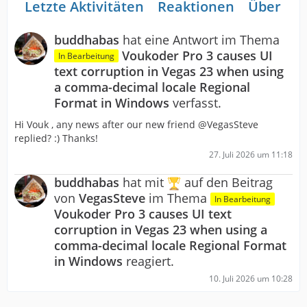
Letzte Aktivitäten
Reaktionen
Über mi
buddhabas
hat eine Antwort im Thema
Voukoder Pro 3 causes UI
In Bearbeitung
text corruption in Vegas 23 when using
a comma-decimal locale Regional
Format in Windows
verfasst.
Hi Vouk , any news after our new friend @VegasSteve
replied? :) Thanks!
27. Juli 2026 um 11:18
buddhabas
hat mit
auf den Beitrag
von
VegasSteve
im Thema
In Bearbeitung
Voukoder Pro 3 causes UI text
corruption in Vegas 23 when using a
comma-decimal locale Regional Format
in Windows
reagiert.
10. Juli 2026 um 10:28