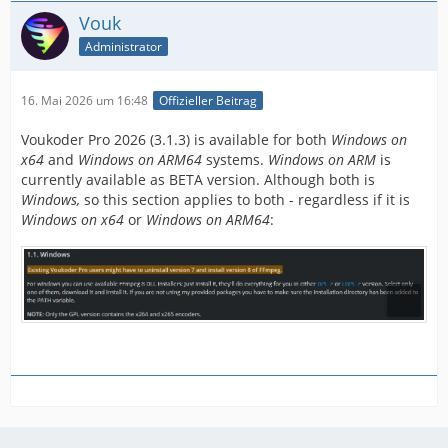
Vouk
Administrator
16. Mai 2026 um 16:48
Offizieller Beitrag
Voukoder Pro 2026 (3.1.3) is available for both
Windows on
x64
and
Windows on ARM64
systems.
Windows on ARM
is
currently available as BETA version. Although both is
Windows,
so this section applies to both - regardless if it is
Windows on x64
or
Windows on ARM64
: