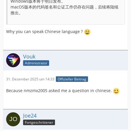
Windows版本将于明日发布。
macOS版本的代码签名和公证工作仍存在问题，后续将陆续
推出。
Why you can speak Chinese language ?
Vouk
Administrator
31. Dezember 2025 um 14:33
Offizieller Beitrag
Because nmzmx2005 asked me a question in chinese.
Joe24
Fortgeschrittener