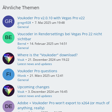
Ähnliche Themen
Voukoder Pro v2.0.10 with Vegas Pro v22
gregn928
7. Mai 2025 um 19:48
General
Voucoder in Rendersettings bei Vegas Pro 22 nicht
sichtbar
Bernd
14. Februar 2025 um 14:51
General
Where is the "Voukoder" download?
Vouk
21. Dezember 2024 um 19:22
Latest news and updates
Voukoder Pro questions
fifonik
21. März 2025 um 12:41
General
Upcoming changes
Vouk
3. Dezember 2024 um 16:45
Latest news and updates
Adobe + Voukoder Pro won't export to x264 (or much of
anything, really)