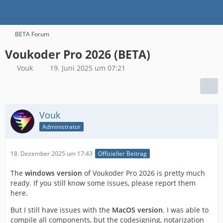
BETA Forum
Voukoder Pro 2026 (BETA)
Vouk
19. Juni 2025 um 07:21
Vouk
Administrator
18. Dezember 2025 um 17:43
Offizieller Beitrag
The
windows version
of Voukoder Pro 2026 is pretty much
ready. If you still know some issues, please report them
here.
But I still have issues with the
MacOS version
. I was able to
compile all components, but the codesigning, notarization