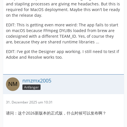
and stapling processes are giving me headaches. But this is
required for MacOS deployment. Maybe this won't be ready
on the release day.
EDIT: This is getting even more weird: The app fails to start
on macOS because FFmpeg DYLIBs loaded from brew are
codesigned with a different TEAM_ID. Yes, of course they
are, because they are shared runtime libraries ...
EDIT: I've got the Designer app working. I still need to test if
Adobe and Resolve works too.
nmzmx2005
Anfänger
31. Dezember 2025 um 10:31
请问：这个2026新版本的正式版，什么时候可以发布啊？