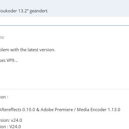
Voukoder 13.2“ geändert.
:50
blem with the latest version.
ses VP9...
ion :
ftereffects 0.10.0 & Adobe Premiere / Media Encoder 1.13.0
sion: v24.0
ion : V24.0