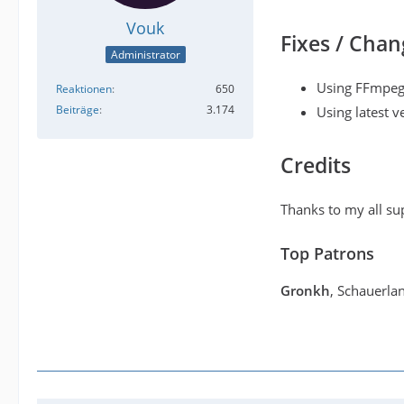
Vouk
Fixes / Chan
Administrator
Using FFmpeg
Reaktionen
650
Beiträge
3.174
Using latest v
Credits
Thanks to my all su
Top Patrons
Gronkh
, Schauerla