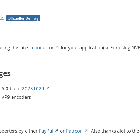
:35
Offizieller Beitrag
sing the latest
connector
for your application(s). For using N
ges
 6.0 build
20231029
d VP9 encoders
pporters by either
PayPal
or
Patreon
. Also thanks alot to the