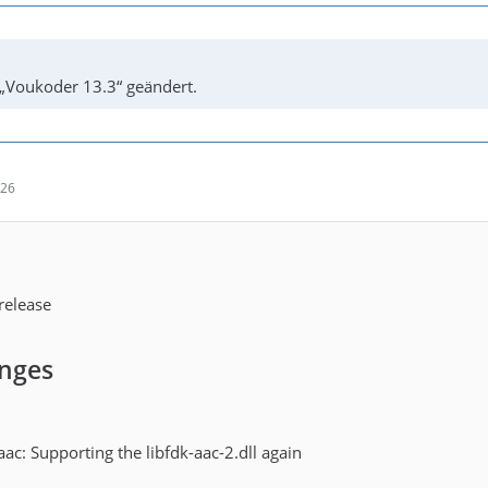
 „Voukoder 13.3“ geändert.
:26
release
anges
aac: Supporting the libfdk-aac-2.dll again