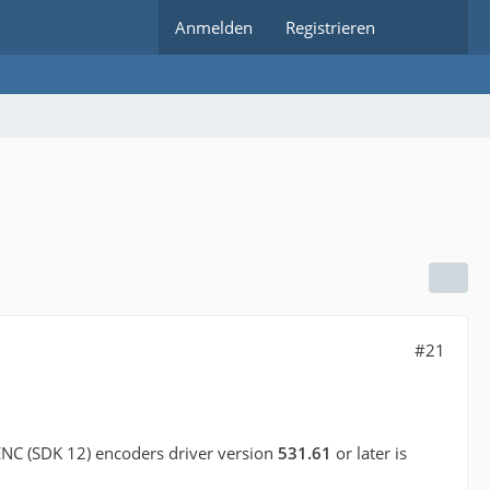
Anmelden
Registrieren
#21
VENC (SDK 12) encoders driver version
531.61
or later is