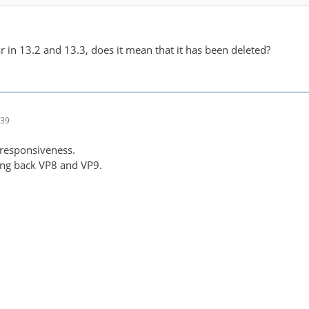
r in 13.2 and 13.3, does it mean that it has been deleted?
:39
 responsiveness.
ing back VP8 and VP9.