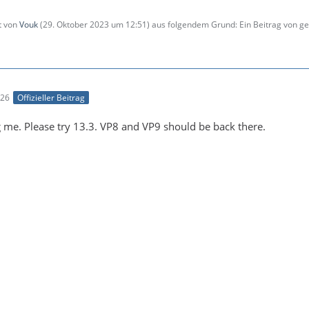
zt von
Vouk
(
29. Oktober 2023 um 12:51
) aus folgendem Grund: Ein Beitrag von 
:26
Offizieller Beitrag
g me. Please try 13.3. VP8 and VP9 should be back there.