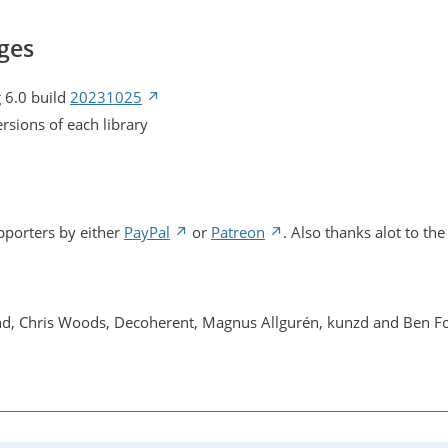
ges
 6.0 build
20231025
ersions of each library
pporters by either
PayPal
or
Patreon
. Also thanks alot to the
nd, Chris Woods, Decoherent, Magnus Allgurén, kunzd and Ben F