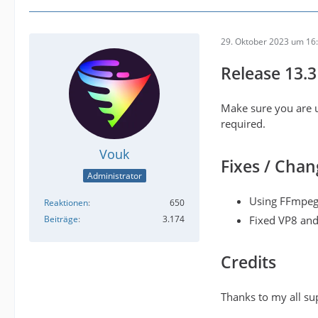
29. Oktober 2023 um 16
Release 13.3
Make sure you are u
required.
Vouk
Fixes / Chan
Administrator
Using FFmpeg
Reaktionen
650
Beiträge
3.174
Fixed VP8 an
Credits
Thanks to my all su