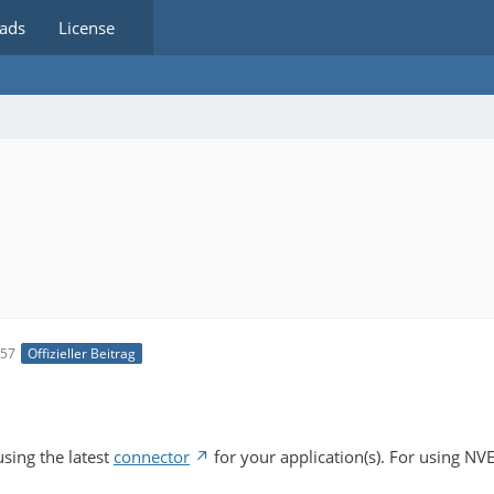
ads
License
:57
Offizieller Beitrag
sing the latest
connector
for your application(s). For using N