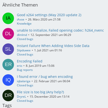
Ähnliche Themen
Good x264 settings (May 2020 update 2)
iAvoe
26. März 2020 um 21:58
Knowledge
unable to initialize, Failed opening codec: h264_nvenc
dlmlmd
12. September 2021 um 06:29
Closed bugs
Instant Failure When Adding Video Side Data
Slipduwee
1. Juli 2021 um 01:16
Closed bugs
Encoding Failed
erio
8. Juni 2019 um 15:06
Bug reports
I found error / bug when encoding
iqbalariga
22. Februar 2021 um 06:04
Closed bugs
File size is too big (Any help?)
DryreL
15. Dezember 2020 um 13:14
Closed bugs
Tags