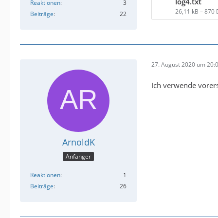
log4.txt
Reaktionen
3
26,11 kB – 870
Beiträge
22
27. August 2020 um 20:
Ich verwende vorerst
ArnoldK
Anfänger
Reaktionen
1
Beiträge
26