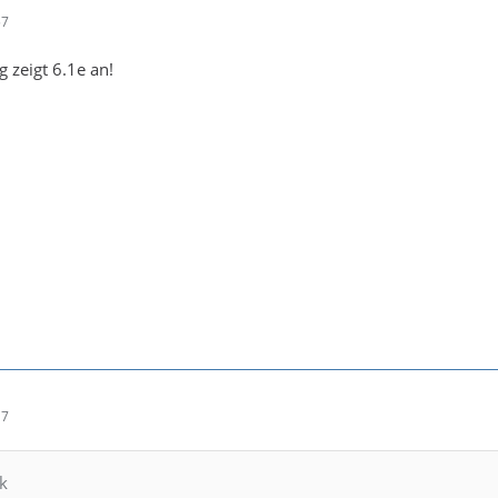
57
g zeigt 6.1e an!
17
k