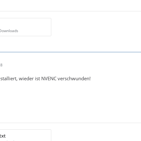
 Downloads
18
stalliert, wieder ist NVENC verschwunden!
txt