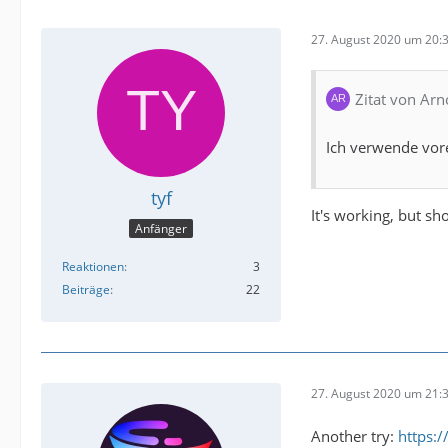
27. August 2020 um 20:
Zitat von Arn
Ich verwende vore
tyf
It's working, but s
Anfänger
Reaktionen
3
Beiträge
22
27. August 2020 um 21:
Another try:
https: