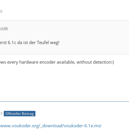
30
oldK
rst 6.1c da ist der Teufel weg!
hows every hardware encoder available, without detection:)
33
Offizieller Beitrag
//www.voukoder.org/_download/voukoder-6.1e.msi