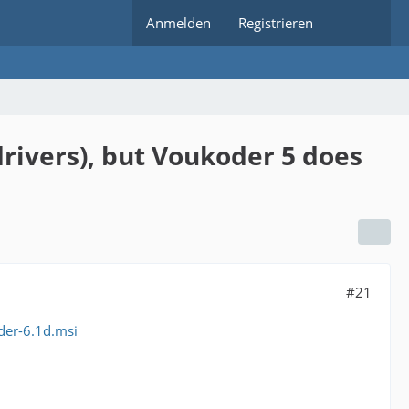
Anmelden
Registrieren
drivers), but Voukoder 5 does
#21
er-6.1d.msi