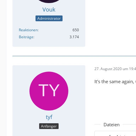
Vouk
Administrator
Reaktionen
650
Beiträge
3.174
27. August 2020 um 19:
It's the same again,
tyf
Dateien
Anfänger