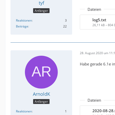
tyf
Dateien
Anfänger
log5.txt
Reaktionen
3
26,11 kB – 804
Beiträge
22
28. August 2020 um 11:
Habe gerade 6.1e in
ArnoldK
Dateien
Anfänger
2020-08-28.
Reaktionen
1