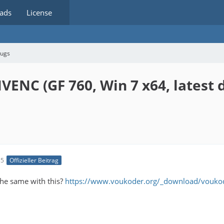
ads
License
bugs
VENC (GF 760, Win 7 x64, latest 
35
Offizieller Beitrag
the same with this?
https://www.voukoder.org/_download/voukod