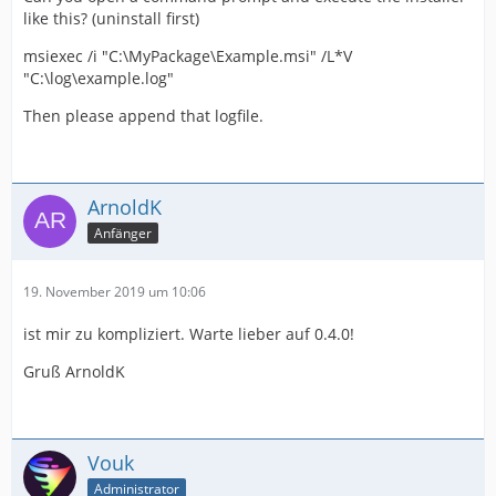
like this? (uninstall first)
msiexec /i "C:\MyPackage\Example.msi" /L*V
"C:\log\example.log"
Then please append that logfile.
ArnoldK
Anfänger
19. November 2019 um 10:06
ist mir zu kompliziert. Warte lieber auf 0.4.0!
Gruß ArnoldK
Vouk
Administrator