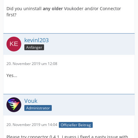
Did you uninstall
any older
Voukoder and/or Connector
first?
kevinl203
Anfänger
20. November 2019 um 12:08
Yes...
Vouk
Administrator
20. November 2019 um 14:04
Offizieller Beitrag
Please try connector 0.4.1. I guess i fixed a nasty issue with