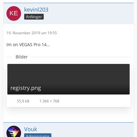
kevinl203
Anfänger
19. November 2019 um 19:55
Im on VEGAS Pro 14...
Bilder
registry.png
55,9 kB
1.366 × 768
Vouk
Administrator