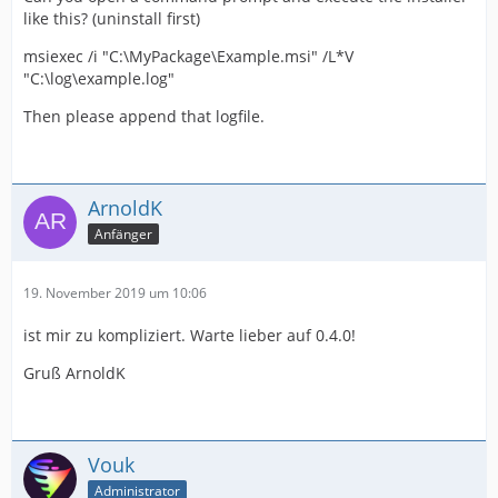
like this? (uninstall first)
msiexec /i "C:\MyPackage\Example.msi" /L*V
"C:\log\example.log"
Then please append that logfile.
ArnoldK
Anfänger
19. November 2019 um 10:06
ist mir zu kompliziert. Warte lieber auf 0.4.0!
Gruß ArnoldK
Vouk
Administrator