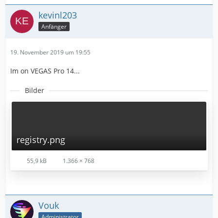
kevinl203
Anfänger
19. November 2019 um 19:55
Im on VEGAS Pro 14...
Bilder
registry.png
55,9 kB
1.366 × 768
Vouk
Administrator