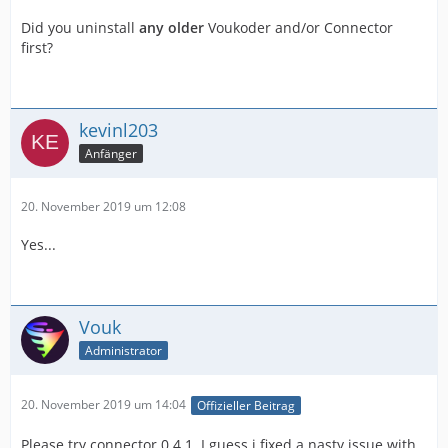
Did you uninstall
any older
Voukoder and/or Connector
first?
kevinl203
Anfänger
20. November 2019 um 12:08
Yes...
Vouk
Administrator
20. November 2019 um 14:04
Offizieller Beitrag
Please try connector 0.4.1. I guess i fixed a nasty issue with