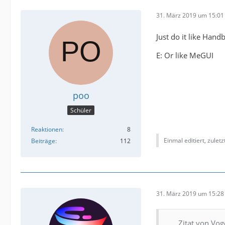
31. März 2019 um 15:01
Just do it like Hand
E: Or like MeGUI
poo
Schüler
Reaktionen
8
Einmal editiert, zulet
Beiträge
112
31. März 2019 um 15:28
Zitat von Vog