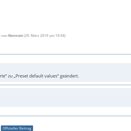
zt von
Kleinrotti
(
29. März 2019 um 19:34
)
te“ zu „Preset default values“ geändert.
Offizieller Beitrag