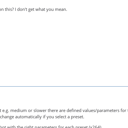
n this? I don't get what you mean.
et e.g. medium or slower there are defined values/parameters for t
change automatically if you select a preset.
hot with the right parameters for each preset (x264)