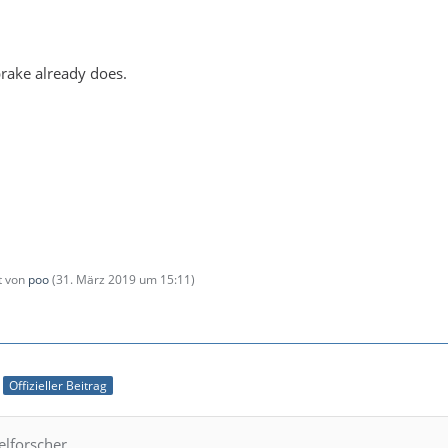
brake already does.
zt von
poo
(
31. März 2019 um 15:11
)
Offizieller Beitrag
elforscher