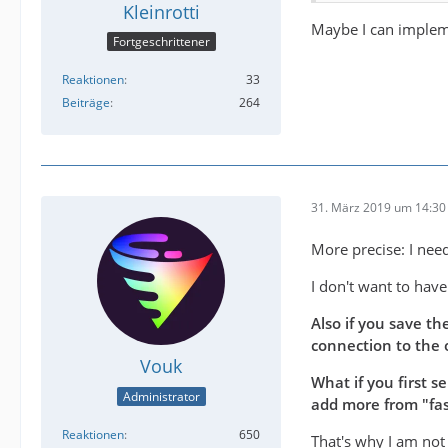
Kleinrotti
Maybe I can impleme
Fortgeschrittener
Reaktionen
33
Beiträge
264
31. März 2019 um 14:30
More precise: I need
I don't want to hav
Also if you save t
connection to the 
Vouk
What if you first s
Administrator
add more from "fast
Reaktionen
650
That's why I am not 