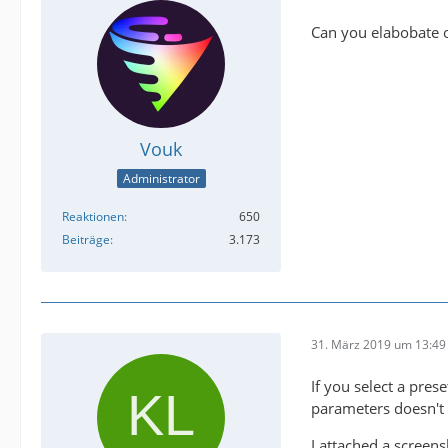
Can you elabobate o
Vouk
Administrator
Reaktionen
650
Beiträge
3.173
31. März 2019 um 13:49
If you select a pres
parameters doesn't 
I attached a screens