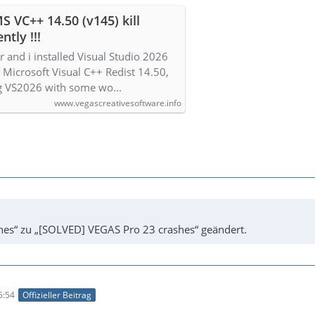
 VC++ 14.50 (v145) kill
tly !!!
r and i installed Visual Studio 2026
g Microsoft Visual C++ Redist 14.50,
ng VS2026 with some wo...
www.vegascreativesoftware.info
hes“ zu „[SOLVED] VEGAS Pro 23 crashes“ geändert.
5:54
Offizieller Beitrag