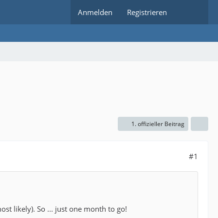
Anmelden
Registrieren
1. offizieller Beitrag
#1
st likely). So ... just one month to go!