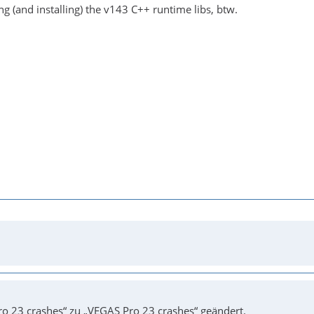
g (and installing) the v143 C++ runtime libs, btw.
o 23 crashes“ zu „VEGAS Pro 23 crashes“ geändert.