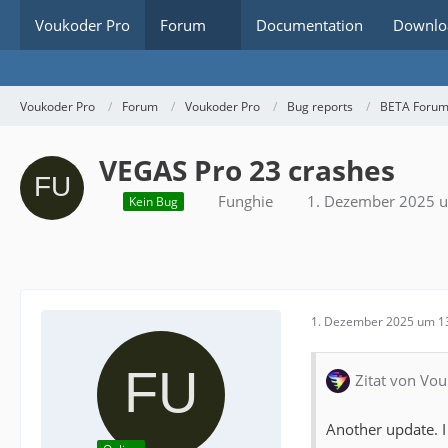
Voukoder Pro
Forum
Documentation
Downlo
Voukoder Pro
Forum
Voukoder Pro
Bug reports
BETA Foru
VEGAS Pro 23 crashes
Funghie
1. Dezember 2025 
Kein Bug
1. Dezember 2025 um 1
Zitat von Vou
Another update. I 