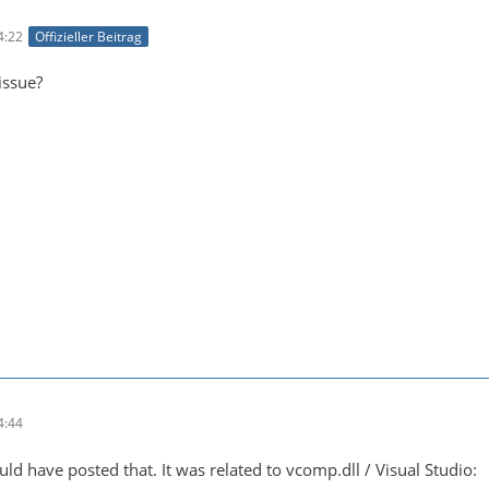
4:22
Offizieller Beitrag
issue?
4:44
ould have posted that. It was related to vcomp.dll / Visual Studio: