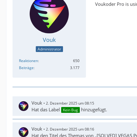
Voukoder Pro is usin
Vouk
Administrator
Reaktionen
650
Beiträge
3.177
Vouk
2. Dezember 2025 um 08:15
Hat das Label
hinzugefügt.
Kein Bug
Vouk
2. Dezember 2025 um 08:16
Hat den Titel des Themas von „[SOLVED] VEGAS Pr