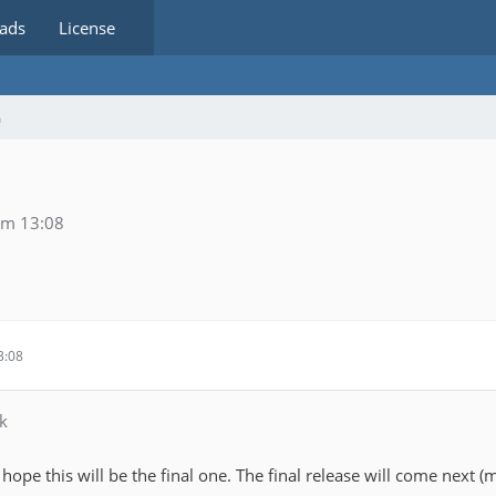
ads
License
m
um 13:08
3:08
k
hope this will be the final one. The final release will come next (mo