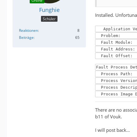
Online
Funghie
Installed. Unfortuna
Schüler
Application Ver
Reaktionen
8
Problem: Unm
Beiträge
65
Fault Module:
Fault Address
Fault Offset:
Fault Process De
Process Path: 
Process Versio
Process Descrip
Process Image D
There are no associ
b11 of Vouk.
I will post back...