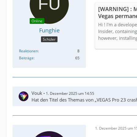
[WARNING] : MS
Vegas permanen
Online
Hi ! I'm a develope
Funghie
Insider, containin
however, installi
Schüler
Reaktionen
8
Beiträge
65
Vouk
1. Dezember 2025 um 14:55
Hat den Titel des Themas von „VEGAS Pro 23 cras
1. Dezember 2025 um 1