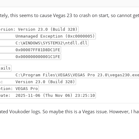
tely, this seems to cause Vegas 23 to crash on start, so cannot get i
sion: Version 23.0 (Build 328)
anaged Exception (0xc0000005)
 C:\WINDOWS\SYSTEM32\ntdll.dll
: 0x00007FF81D8DC1FE
 0x000000000001C1FE
tails
C:\Program Files\VEGAS\VEGAS Pro 23.0\vegas230.ex
n: Version 23.0 (Build 328)
tion: VEGAS Pro
ate: 2025-11-06 (Thu Nov 06) 23:25:10
ated Voukoder logs. So maybe this is a Vegas issue. However, I ha