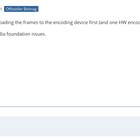
06
Offizieller Beitrag
oading the frames to the encoding device first (and one HW encod
dia foundation issues.