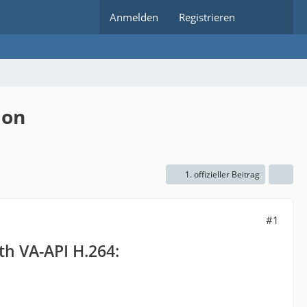
Anmelden
Registrieren
ion
1. offizieller Beitrag
#1
th VA-API H.264: