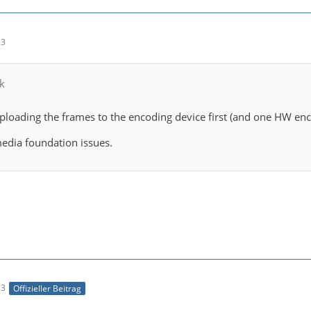
23
k
ploading the frames to the encoding device first (and one HW enc
media foundation issues.
33
Offizieller Beitrag