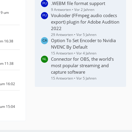
.WEBM file format support
9 Antworten
Vor 2 Jahren
19 um
Voukoder (FFmpeg audio codecs
export) plugin for Adobe Audition
2022
29 Antworten
Vor 5 Jahren
Option To Set Encoder to Nvidia
um 16:38
NVENC By Default
15 Antworten
Vor 4 Jahren
Connector for OBS, the world's
um 11:38
most popular streaming and
capture software
15 Antworten
Vor 5 Jahren
 um 16:02
 um 15:04