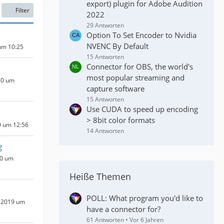
export) plugin for Adobe Audition
Filter
2022
29 Antworten
Option To Set Encoder to Nvidia
NVENC By Default
um 10:25
15 Antworten
Connector for OBS, the world's
most popular streaming and
20 um
capture software
15 Antworten
Use CUDA to speed up encoding
> 8bit color formats
0 um 12:56
14 Antworten
g
20 um
Heiße Themen
POLL: What program you'd like to
 2019 um
have a connector for?
61 Antworten
Vor 6 Jahren