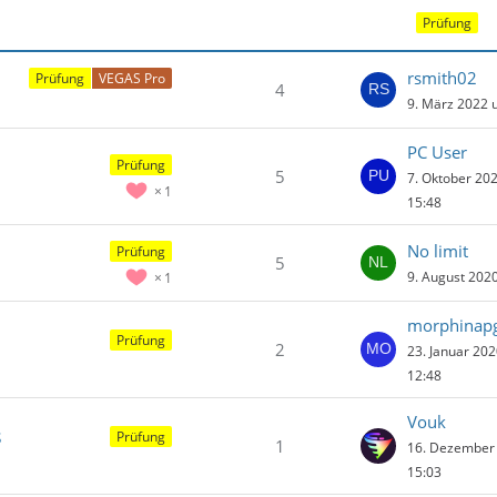
t
Prüfung
r
ä
rsmith02
Prüfung
VEGAS Pro
g
4
9. März 2022 
e
PC User
Prüfung
5
7. Oktober 20
1
15:48
No limit
Prüfung
5
9. August 202
1
morphinap
Prüfung
2
23. Januar 20
12:48
Vouk
s
Prüfung
1
16. Dezember
15:03