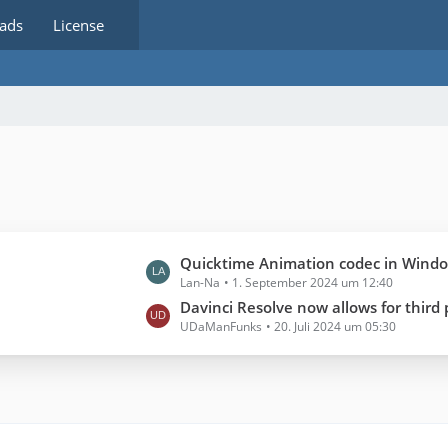
ads
License
L
Quicktime Animation codec in Wind
Lan-Na
1. September 2024 um 12:40
e
t
Davinci Resolve now allows for third par
UDaManFunks
20. Juli 2024 um 05:30
z
t
e
B
e
i