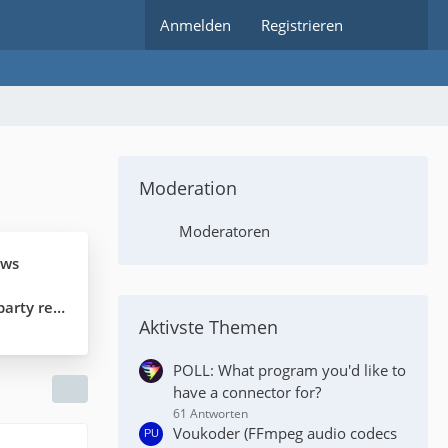
Anmelden
Registrieren
Moderation
Moderatoren
ows
ty render
Aktivste Themen
POLL: What program you'd like to
have a connector for?
61 Antworten
Voukoder (FFmpeg audio codecs