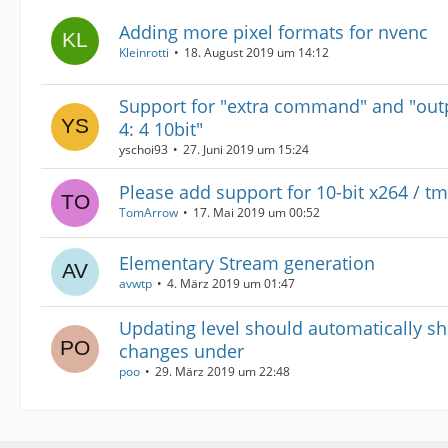
Adding more pixel formats for nvenc
Kleinrotti
18. August 2019 um 14:12
Support for "extra command" and "out
4: 4 10bit"
yschoi93
27. Juni 2019 um 15:24
Please add support for 10-bit x264 / t
TomArrow
17. Mai 2019 um 00:52
Elementary Stream generation
avwtp
4. März 2019 um 01:47
Updating level should automatically s
changes under
poo
29. März 2019 um 22:48