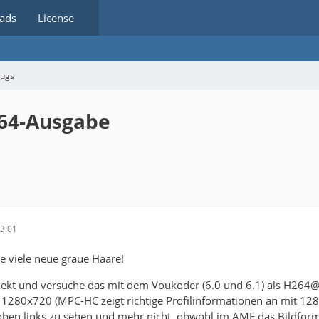
ads
License
bugs
264-Ausgabe
3:01
 viele neue graue Haare!
ojekt und versuche das mit dem Voukoder (6.0 und 6.1) als H264
 1280x720 (MPC-HC zeigt richtige Profilinformationen an mit 128
oben links zu sehen und mehr nicht, obwohl im AME das Bildforma