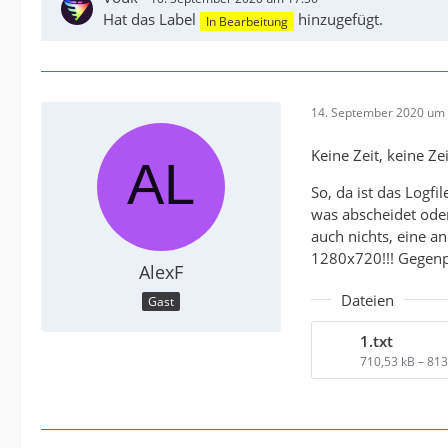
Hat das Label
hinzugefügt.
In Bearbeitung
14. September 2020 um 
Keine Zeit, keine Zeit
So, da ist das Logfi
was abscheidet oder
auch nichts, eine a
1280x720!!! Gegenp
AlexF
Dateien
Gast
1.txt
710,53 kB – 81