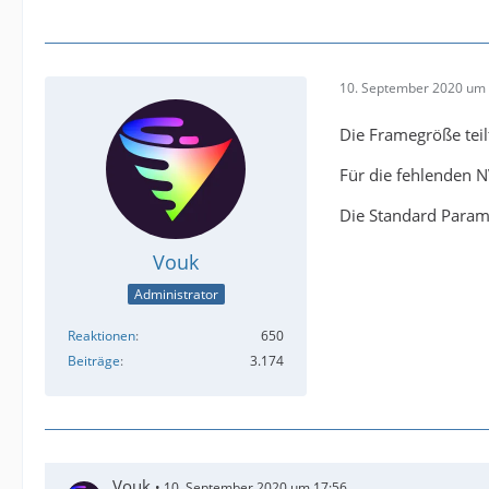
10. September 2020 um 
Die Framegröße teil
Für die fehlenden N
Die Standard Parame
Vouk
Administrator
Reaktionen
650
Beiträge
3.174
Vouk
10. September 2020 um 17:56