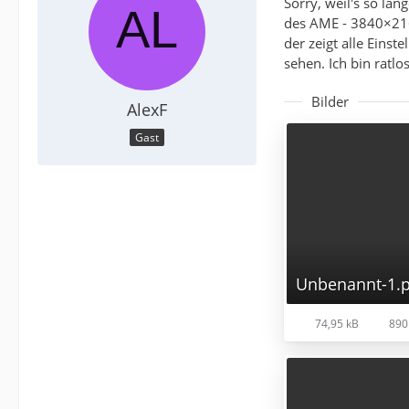
Sorry, weil's so la
des AME - 3840×2160
der zeigt alle Eins
sehen. Ich bin ratlos
Bilder
AlexF
Gast
Unbenannt-1.
74,95 kB
890 