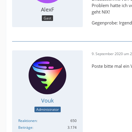
Problem hatte ich v
AlexF
geht NIX!
Gast
Gegenprobe: Irgend
9. September 2020 um 2
Poste bitte mal ein
Vouk
Administrator
Reaktionen
650
Beiträge
3.174