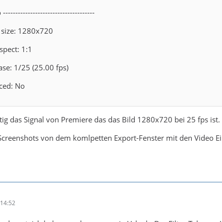
-----------------------------------
 size: 1280x720
spect: 1:1
se: 1/25 (25.00 fps)
aced: No
g das Signal von Premiere das das Bild 1280x720 bei 25 fps ist.
 Screenshots von dem komlpetten Export-Fenster mit den Video E
14:52