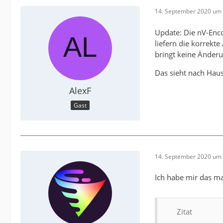
14. September 2020 um 
Update: Die nV-Enc
liefern die korrekt
bringt keine Änderu
Das sieht nach Haus
AlexF
Gast
14. September 2020 um 
Ich habe mir das m
Zitat