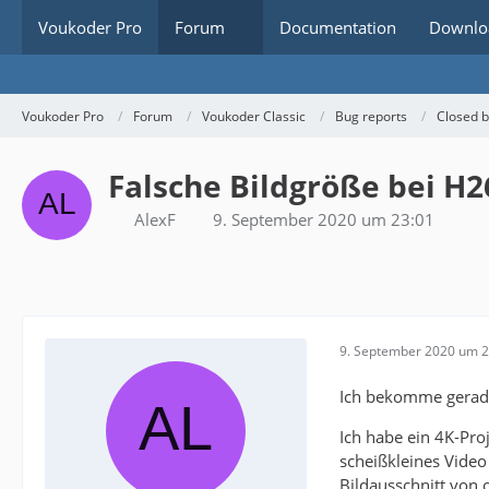
Voukoder Pro
Forum
Documentation
Downlo
Voukoder Pro
Forum
Voukoder Classic
Bug reports
Closed 
Falsche Bildgröße bei H
AlexF
9. September 2020 um 23:01
9. September 2020 um 2
Ich bekomme gerade
Ich habe ein 4K-Pr
scheißkleines Video
Bildausschnitt von 