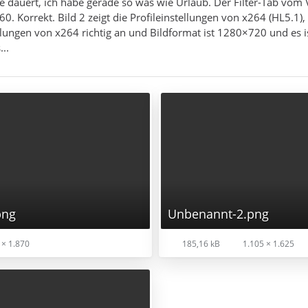
nge dauert, ich habe gerade so was wie Urlaub. Der Filter-Tab vom 
. Korrekt. Bild 2 zeigt die Profileinstellungen von x264 (HL5.1)
tellungen von x264 richtig an und Bildformat ist 1280×720 und es i
...
png
Unbenannt-2.png
× 1.870
185,16 kB
1.105 × 1.625