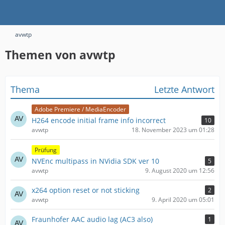
avwtp
Themen von avwtp
Thema
Letzte Antwort
Adobe Premiere / MediaEncoder
H264 encode initial frame info incorrect
10
avwtp
18. November 2023 um 01:28
Prüfung
NVEnc multipass in NVidia SDK ver 10
5
avwtp
9. August 2020 um 12:56
x264 option reset or not sticking
2
avwtp
9. April 2020 um 05:01
Fraunhofer AAC audio lag (AC3 also)
1