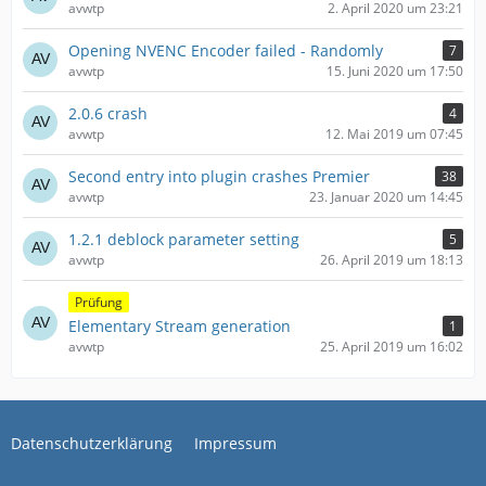
avwtp
2. April 2020 um 23:21
Opening NVENC Encoder failed - Randomly
7
avwtp
15. Juni 2020 um 17:50
2.0.6 crash
4
avwtp
12. Mai 2019 um 07:45
Second entry into plugin crashes Premier
38
avwtp
23. Januar 2020 um 14:45
1.2.1 deblock parameter setting
5
avwtp
26. April 2019 um 18:13
Prüfung
Elementary Stream generation
1
avwtp
25. April 2019 um 16:02
Datenschutzerklärung
Impressum