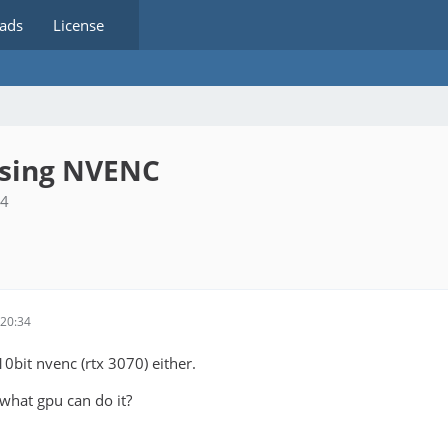
ads
License
using NVENC
34
20:34
10bit nvenc (rtx 3070) either.
hat gpu can do it?