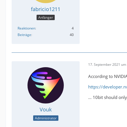
fabricio1211
Anfänger
Reaktionen
4
Beiträge
40
17. September 2021 um 
According to NVIDIA 
https://developer.
... 10bit should on
Vouk
Administrator