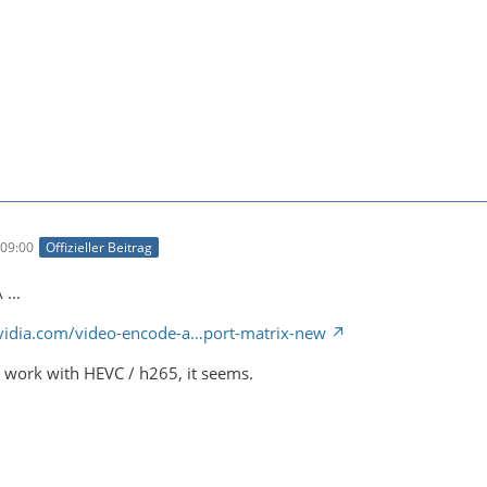
09:00
Offizieller Beitrag
...
nvidia.com/video-encode-a…port-matrix-new
ly work with HEVC / h265, it seems.