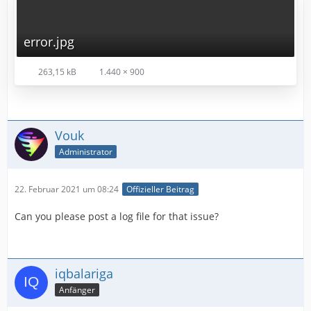
error.jpg
263,15 kB
1.440 × 900
Vouk
Administrator
22. Februar 2021 um 08:24
Offizieller Beitrag
Can you please post a log file for that issue?
iqbalariga
Anfänger