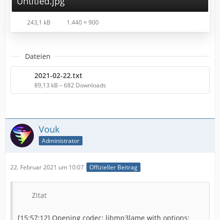
Untitled.jpg
243,1 kB
1.440 × 900
Dateien
2021-02-22.txt
89,13 kB – 682 Downloads
Vouk
Administrator
22. Februar 2021 um 10:07
Offizieller Beitrag
Zitat
[15:57:12] Opening codec: libmp3lame with options: