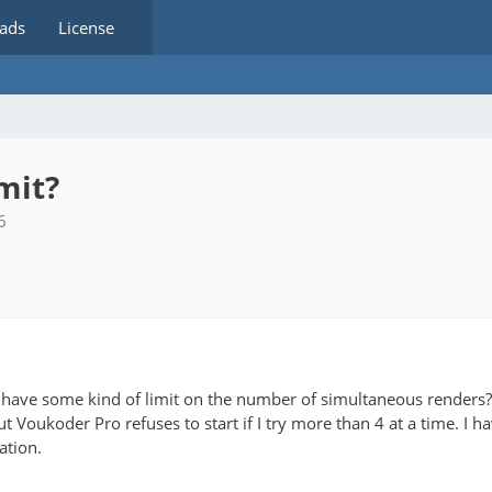
ads
License
mit?
6
ave some kind of limit on the number of simultaneous renders? I 
t Voukoder Pro refuses to start if I try more than 4 at a time. I
ation.