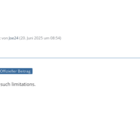
zt von
Joe24
(
20. Juni 2025 um 08:54
)
Offizieller Beitrag
such limitations.