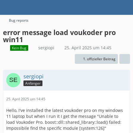
Bug reports
error message load voukoder pro
win11
sergiopi
25. April 2025 um 14:45
Kein Bug
1. offizieller Beitrag
sergiopi
Anfänger
25. April 2025 um 14:45
Hello, I've installed the latest voukoder pro on my windows
11 laptop but when I run it I get the message "Unable to
load Voukoder Pro. boost::dll::shared_library::load() failed:
Impossibile find the specific module [system:126]"