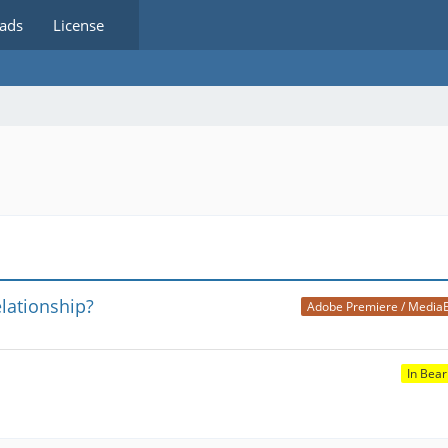
ads
License
elationship?
Adobe Premiere / Media
In Bear