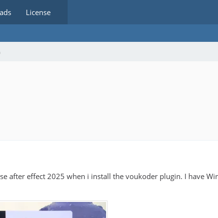
ads
License
m
 use after effect 2025 when i install the voukoder plugin. I have
.