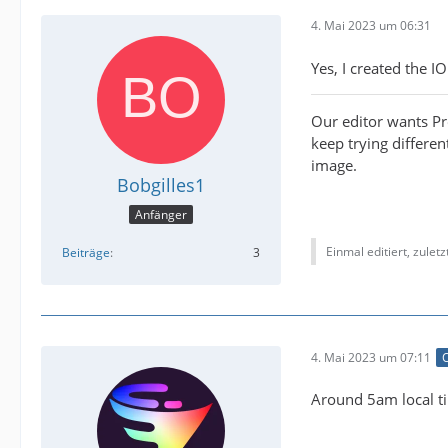
4. Mai 2023 um 06:31
Yes, I created the I
Our editor wants Pro
keep trying differen
image.
Bobgilles1
Anfänger
Einmal editiert, zulet
Beiträge
3
4. Mai 2023 um 07:11
O
Around 5am local ti