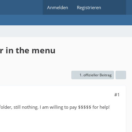
Anmelden
Registrieren
er in the menu
1. offizieller Beitrag
#1
lder, still nothing. I am willing to pay $$$$$ for help!