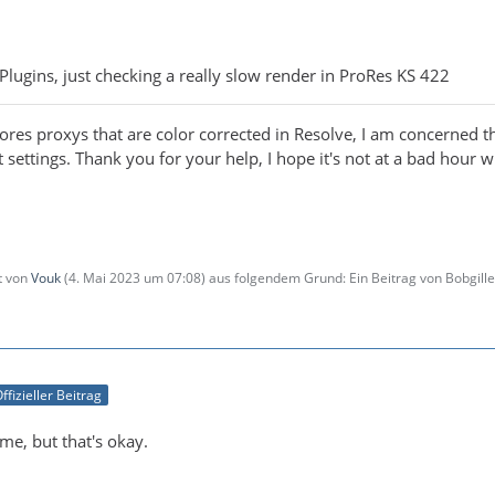
OPlugins, just checking a really slow render in ProRes KS 422
res proxys that are color corrected in Resolve, I am concerned that 
t settings. Thank you for your help, I hope it's not at a bad hour
zt von
Vouk
(
4. Mai 2023 um 07:08
) aus folgendem Grund: Ein Beitrag von Bobgil
ffizieller Beitrag
me, but that's okay.