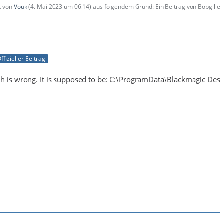
zt von
Vouk
(
4. Mai 2023 um 06:14
) aus folgendem Grund: Ein Beitrag von Bobgil
ffizieller Beitrag
ath is wrong. It is supposed to be: C:\ProgramData\Blackmagic De