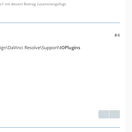
les1 mit diesem Beitrag zusammengefügt.
#4
sign\DaVinci Resolve\Support\
IOPlugins