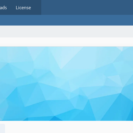
ads
License