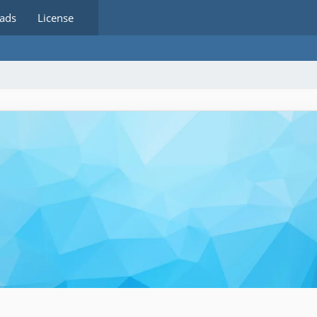
ads
License