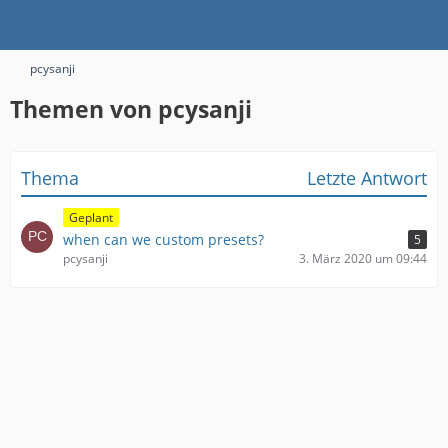
pcysanji
Themen von pcysanji
Thema
Letzte Antwort
Geplant
when can we custom presets?
5
pcysanji
3. März 2020 um 09:44