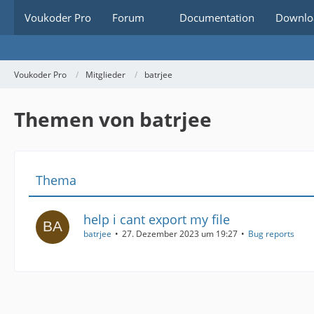
Voukoder Pro
Forum
Documentation
Downlo
Voukoder Pro
Mitglieder
batrjee
Themen von batrjee
Thema
help i cant export my file
batrjee
27. Dezember 2023 um 19:27
Bug reports