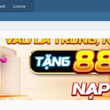
ads
License