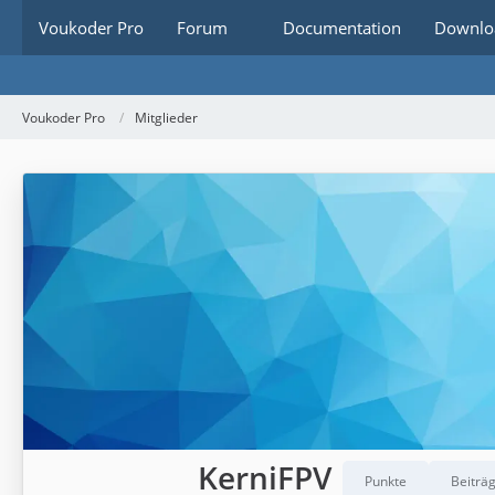
Voukoder Pro
Forum
Documentation
Downlo
Voukoder Pro
Mitglieder
KerniFPV
Punkte
Beiträ