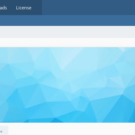
ads
License
ge