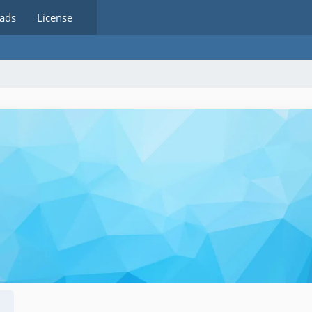
ads
License