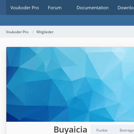
Voukoder Pro
Forum
Documentation
Downlo
Voukoder Pro
Mitglieder
Buyaicia
Punkte
Beiträge