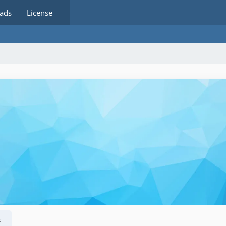
ads
License
e