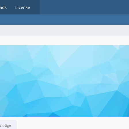
ads
License
eiträge