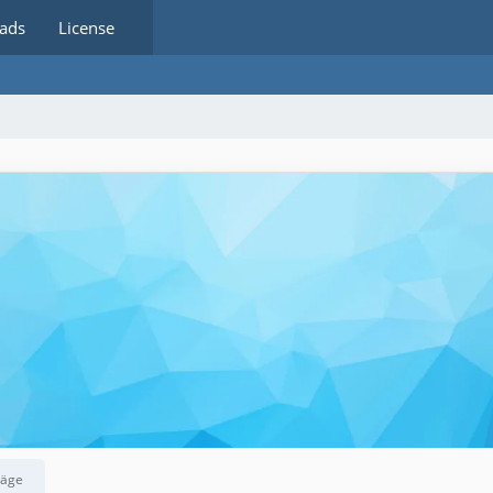
ads
License
räge