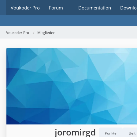
Voukoder Pro
Forum
Documentation
Downlo
Voukoder Pro
Mitglieder
joromirgd
Punkte
Beit