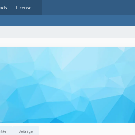
ads
License
nkte
Beiträge