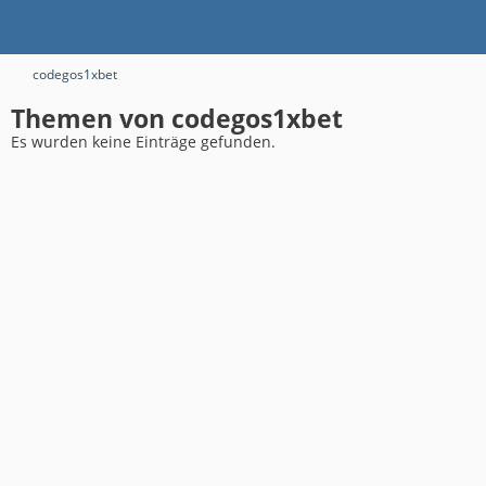
codegos1xbet
Themen von codegos1xbet
Es wurden keine Einträge gefunden.