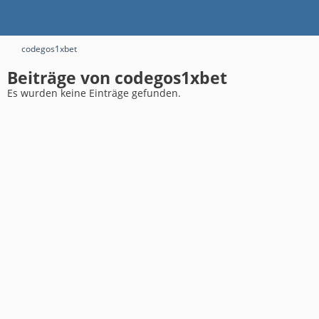
codegos1xbet
Beiträge von codegos1xbet
Es wurden keine Einträge gefunden.