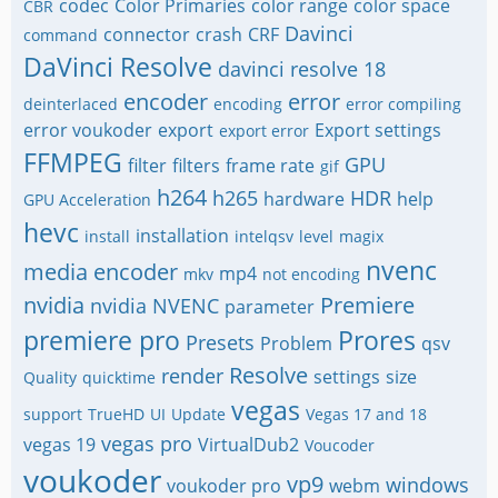
codec
Color Primaries
color range
color space
CBR
Davinci
connector
crash
CRF
command
DaVinci Resolve
davinci resolve 18
encoder
error
deinterlaced
encoding
error compiling
error voukoder
export
Export settings
export error
FFMPEG
GPU
filter
filters
frame rate
gif
h264
h265
HDR
hardware
help
GPU Acceleration
hevc
installation
install
intelqsv
level
magix
nvenc
media encoder
mp4
mkv
not encoding
nvidia
Premiere
nvidia NVENC
parameter
premiere pro
Prores
Presets
Problem
qsv
Resolve
render
settings
size
Quality
quicktime
vegas
support
TrueHD
UI
Update
Vegas 17 and 18
vegas pro
vegas 19
VirtualDub2
Voucoder
voukoder
vp9
windows
voukoder pro
webm