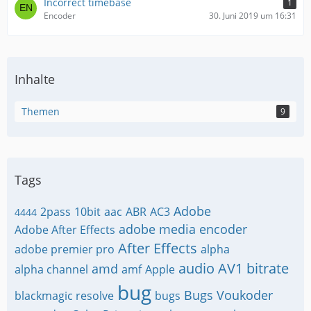
Incorrect timebase
1
Encoder
30. Juni 2019 um 16:31
Inhalte
Themen
9
Tags
Adobe
2pass
10bit
aac
ABR
AC3
4444
adobe media encoder
Adobe After Effects
After Effects
adobe premier pro
alpha
audio
AV1
bitrate
amd
alpha channel
amf
Apple
bug
Bugs Voukoder
blackmagic resolve
bugs