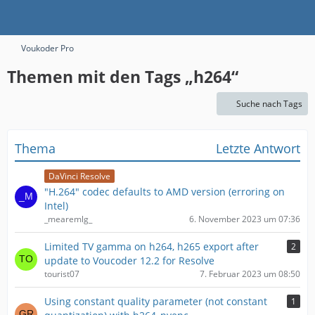
Voukoder Pro
Themen mit den Tags „h264“
Suche nach Tags
Thema
Letzte Antwort
DaVinci Resolve
"H.264" codec defaults to AMD version (erroring on
Intel)
_mearemlg_
6. November 2023 um 07:36
Limited TV gamma on h264, h265 export after
2
update to Voucoder 12.2 for Resolve
tourist07
7. Februar 2023 um 08:50
Using constant quality parameter (not constant
1