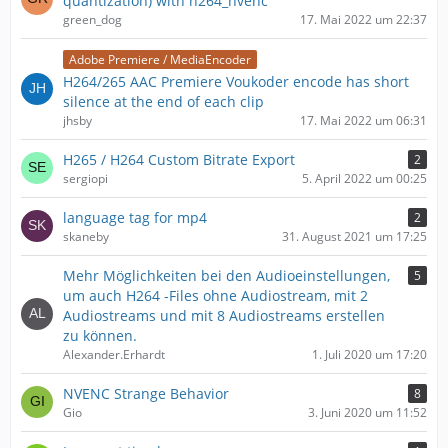
quantization) with h264_nvenc
green_dog
17. Mai 2022 um 22:37
Adobe Premiere / MediaEncoder
H264/265 AAC Premiere Voukoder encode has short
silence at the end of each clip
jhsby
17. Mai 2022 um 06:31
H265 / H264 Custom Bitrate Export
2
sergiopi
5. April 2022 um 00:25
language tag for mp4
2
skaneby
31. August 2021 um 17:25
Mehr Möglichkeiten bei den Audioeinstellungen,
5
um auch H264 -Files ohne Audiostream, mit 2
Audiostreams und mit 8 Audiostreams erstellen
zu können.
Alexander.Erhardt
1. Juli 2020 um 17:20
NVENC Strange Behavior
8
Gio
3. Juni 2020 um 11:52